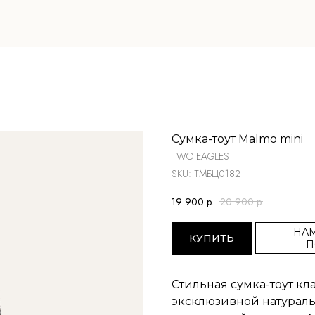
Сумка-тоут Malmo mini
TWO EAGLES
SKU:
ТМБЦ0182
19 900
р.
20 900
р.
НАМ
КУПИТЬ
П
Стильная сумка-тоут к
эксклюзивной натураль