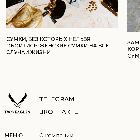
МЕНЮ
О компании
Доставка и оплата
Магазины
СУМКИ, БЕЗ КОТОРЫХ НЕЛЬЗЯ
ЗАМ
Контакты
ОБОЙТИСЬ: ЖЕНСКИЕ СУМКИ НА ВСЕ
КОР
Блог
СЛУЧАИ ЖИЗНИ
СУМ
Ткачество
Сумки
КАТАЛОГ
Обувь
Аксессуары
Для дома
Подарочный
сертификат
uma.rustanova@two-eagles.ru
КОНТАКТЫ
+79952603401