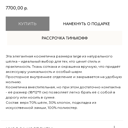
7700,00
р.
НАМЕКНУТЬ О ПОДАРКЕ
КУПИТЬ
РАССРОЧКА ТИНЬКОФФ
TELEGRAM
ВКОНТАКТЕ
Эта элегантная косметичка размера large из натурального
шёлка – идеальный выбор для тех, кто ценит стиль и
МЕНЮ
О компании
практичность. Ткань соткана и окрашена вручную, что придаёт
Доставка и оплата
аксессуару уникальность и особый шарм.
Просторное внутреннее отделение и закрывается на удобную
Магазины
молнию.
Контакты
Косметичка вместительная, но при этом достаточно компактна
- её размер (18*12*11 см) позволяет легко брать её с собой в
Блог
дорогу или носить в сумке.
Состав: верх 70% шёлк, 30% хлопок, подкладка из
искусственной замши, 100% полиэстер.
Ткачество
Сумки
КАТАЛОГ
Обувь