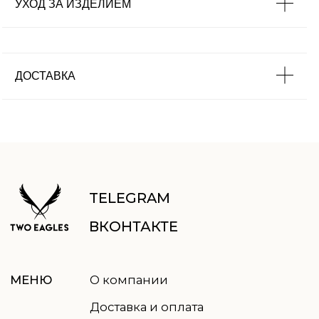
УХОД ЗА ИЗДЕЛИЕМ
Аксессуары
Для дома
ДОСТАВКА
uma.rustanova@two-eagles.ru
КОНТАКТЫ
+79952603401
пн-пт: 9.00-18.00
ВРЕМЯ
сб-вс: выходные
РАБОТЫ
ПОДПИСАТЬСЯ НА РАССЫЛКУ
Отправить
Нажимая кнопку, вы соглашаетесь
с
политикой обработки данных