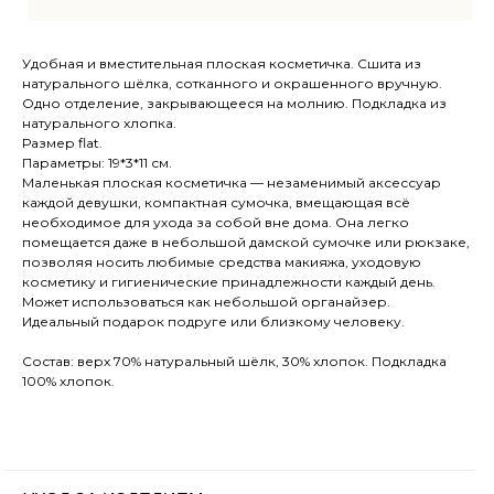
ВКОНТАКТЕ
Удобная и вместительная плоская косметичка. Сшита из
натурального шёлка, сотканного и окрашенного вручную.
МЕНЮ
О компании
Одно отделение, закрывающееся на молнию. Подкладка из
Доставка и оплата
натурального хлопка.
Размер flat.
Магазины
Параметры: 19*3*11 см.
Контакты
Маленькая плоская косметичка — незаменимый аксессуар
каждой девушки, компактная сумочка, вмещающая всё
Блог
необходимое для ухода за собой вне дома. Она легко
помещается даже в небольшой дамской сумочке или рюкзаке,
позволяя носить любимые средства макияжа, уходовую
Ткачество
косметику и гигиенические принадлежности каждый день.
Может использоваться как небольшой органайзер.
Сумки
КАТАЛОГ
Идеальный подарок подруге или близкому человеку.
Обувь
Состав: верх 70% натуральный шёлк, 30% хлопок. Подкладка
Аксессуары
100% хлопок.
Для дома
uma.rustanova@two-eagles.ru