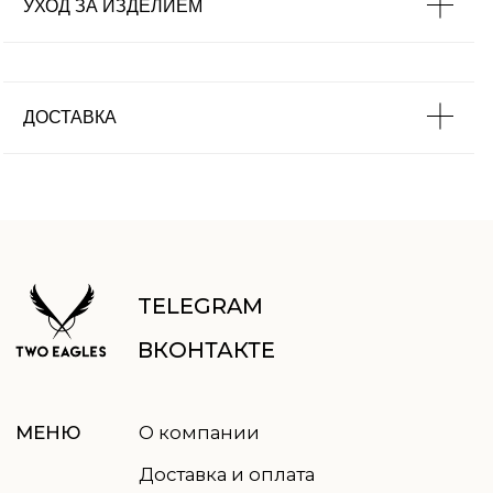
УХОД ЗА ИЗДЕЛИЕМ
Аксессуары
Для дома
ДОСТАВКА
uma.rustanova@two-eagles.ru
КОНТАКТЫ
+79952603401
пн-пт: 9.00-18.00
ВРЕМЯ
сб-вс: выходные
РАБОТЫ
ПОДПИСАТЬСЯ НА РАССЫЛКУ
Отправить
Нажимая кнопку, вы соглашаетесь
с
политикой обработки данных