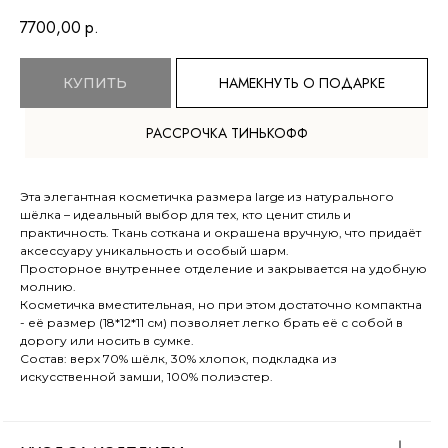
7700,00
р.
НАМЕКНУТЬ О ПОДАРКЕ
КУПИТЬ
РАССРОЧКА ТИНЬКОФФ
TELEGRAM
ВКОНТАКТЕ
Эта элегантная косметичка размера large из натурального
шёлка – идеальный выбор для тех, кто ценит стиль и
МЕНЮ
О компании
практичность. Ткань соткана и окрашена вручную, что придаёт
Доставка и оплата
аксессуару уникальность и особый шарм.
Просторное внутреннее отделение и закрывается на удобную
Магазины
молнию.
Контакты
Косметичка вместительная, но при этом достаточно компактна
- её размер (18*12*11 см) позволяет легко брать её с собой в
Блог
дорогу или носить в сумке.
Состав: верх 70% шёлк, 30% хлопок, подкладка из
искусственной замши, 100% полиэстер.
Ткачество
Сумки
КАТАЛОГ
Обувь