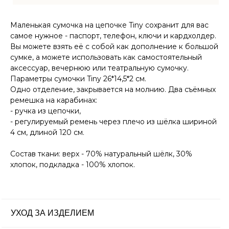
Маленькая сумочка на цепочке Tiny сохранит для вас
МЕНЮ
О компании
самое нужное - паспорт, телефон, ключи и кардхолдер.
Доставка и оплата
Вы можете взять её с собой как дополнение к большой
Магазины
сумке, а можете использовать как самостоятельный
аксессуар, вечернюю или театральную сумочку.
Контакты
Параметры сумочки Tiny 26*14,5*2 см.
Блог
Одно отделение, закрывается на молнию. Два съёмных
ремешка на карабинах:
Ткачество
- ручка из цепочки,
- регулируемый ремень через плечо из шёлка шириной
Сумки
КАТАЛОГ
4 см, длиной 120 см.
Обувь
Состав ткани: верх - 70% натуральный шёлк, 30%
Аксессуары
хлопок, подкладка - 100% хлопок.
Для дома
УХОД ЗА ИЗДЕЛИЕМ
uma.rustanova@two-eagles.ru
КОНТАКТЫ
+79952603401