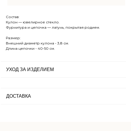
Контакты
Блог
Состав:
Кулон — ювелирное стекло.
Ткачество
Фурнитура и цепочка — латунь, покрытая родием.
Сумки
КАТАЛОГ
Размер:
Внешний диаметр кулона - 3,8 см.
Обувь
Длина цепочки - 40-50 см.
Аксессуары
Для дома
УХОД ЗА ИЗДЕЛИЕМ
uma.rustanova@two-eagles.ru
КОНТАКТЫ
+79952603401
ДОСТАВКА
пн-пт: 9.00-18.00
ВРЕМЯ
сб-вс: выходные
РАБОТЫ
ПОДПИСАТЬСЯ НА РАССЫЛКУ