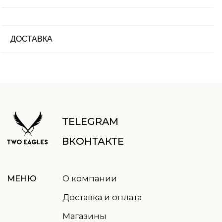
+79952603401
пн-пт: 9.00-18.00
ВРЕМЯ
сб-вс: выходные
РАБОТЫ
ДОСТАВКА
ПОДПИСАТЬСЯ НА РАССЫЛКУ
Отправить
Нажимая кнопку, вы соглашаетесь
с
политикой обработки данных
© 2021-2026 TWO EAGLES, все права защищены
Правовая информация