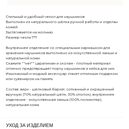
ВКОНТАКТЕ
Стильный и удобный чехол для наушников.
МЕНЮ
О компании
Выполнен из натурального шёлка ручной работы и отделан
Доставка и оплата
кожей.
Застёгивается на молнию.
Магазины
Размер чехла 7*7
Контакты
Внутреннее отделение со специальным кармашком для
Блог
хранения наушников выполнено из искусственной замши и
натуральной кожи.
Скажите ""нет"" царапинам и сколам - плотный материал
Ткачество
отлично предотвращает порчу наушников и кейса для них.
Изысканный и модный аксессуар станет отличным подарком
Сумки
КАТАЛОГ
или сувениром на память.
Обувь
Состав: верх - шёлковый бархат, сотканный и окрашенный
Аксессуары
вручную (70% натуральный шёлк, 30% хлопок), внутреннее
отделение - искусственная замша (100% полиэстер),
Для дома
натуральная кожа.
uma.rustanova@two-eagles.ru
УХОД ЗА ИЗДЕЛИЕМ
КОНТАКТЫ