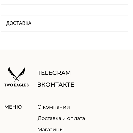
+79952603401
пн-пт: 9.00-18.00
ВРЕМЯ
сб-вс: выходные
РАБОТЫ
ДОСТАВКА
ПОДПИСАТЬСЯ НА РАССЫЛКУ
Отправить
Нажимая кнопку, вы соглашаетесь
с
политикой обработки данных
© 2021-2026 TWO EAGLES, все права защищены
Правовая информация