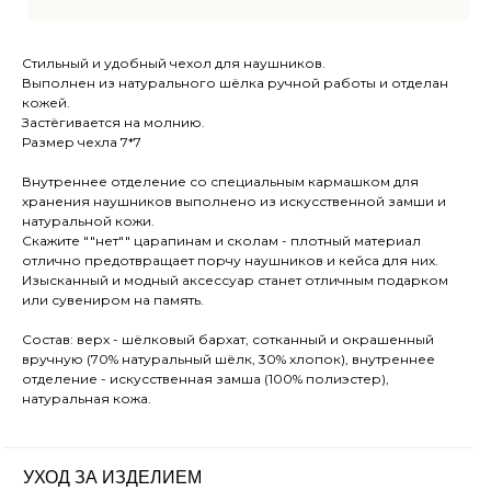
ВКОНТАКТЕ
Стильный и удобный чехол для наушников.
МЕНЮ
О компании
Выполнен из натурального шёлка ручной работы и отделан
Доставка и оплата
кожей.
Застёгивается на молнию.
Магазины
Размер чехла 7*7
Контакты
Внутреннее отделение со специальным кармашком для
Блог
хранения наушников выполнено из искусственной замши и
натуральной кожи.
Скажите ""нет"" царапинам и сколам - плотный материал
Ткачество
отлично предотвращает порчу наушников и кейса для них.
Изысканный и модный аксессуар станет отличным подарком
Сумки
КАТАЛОГ
или сувениром на память.
Обувь
Состав: верх - шёлковый бархат, сотканный и окрашенный
Аксессуары
вручную (70% натуральный шёлк, 30% хлопок), внутреннее
отделение - искусственная замша (100% полиэстер),
Для дома
натуральная кожа.
uma.rustanova@two-eagles.ru
УХОД ЗА ИЗДЕЛИЕМ
КОНТАКТЫ