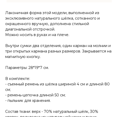
Лаконичная форма этой модели, выполненной из
TELEGRAM
эксклюзивного натурального шёлка, сотканного и
ВКОНТАКТЕ
окрашенного вручную, дополнена стильной
диагональной отстрочкой.
Можно носить в руках и на плече.
МЕНЮ
О компании
Доставка и оплата
Внутри сумки два отделения, один карман на молнии и
три открытых кармана разных размеров. Закрывается на
Магазины
магнитную кнопку.
Контакты
Блог
Параметры: 28*19*7 см.
В комплекте:
Ткачество
- съемный ремень из шёлка шириной 4 см и длиной 80
см;
Сумки
КАТАЛОГ
- ремень-цепочка длиной 50 см;
Обувь
- пыльник для хранения.
Аксессуары
Для дома
Состав ткани: верх - 70% натуральный шёлк, 30%
хлопок, подкладка из натуральной кожи и ткани.