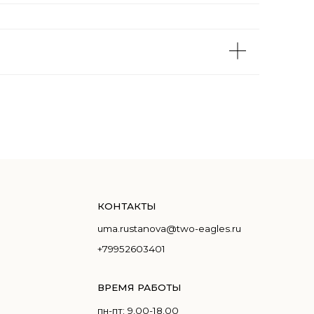
КОНТАКТЫ
uma.rustanova@two-eagles.ru
+79952603401
ВРЕМЯ РАБОТЫ
пн-пт: 9.00-18.00
сб-вс: выходные