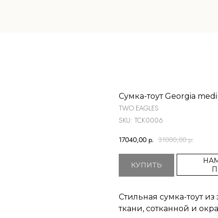
Сумка-тоут Georgia med
TWO EAGLES
SKU:
ТСК0006
17040,00
р.
31000,00
р.
НАМ
КУПИТЬ
П
Стильная сумка-тоут и
ткани, сотканной и окр