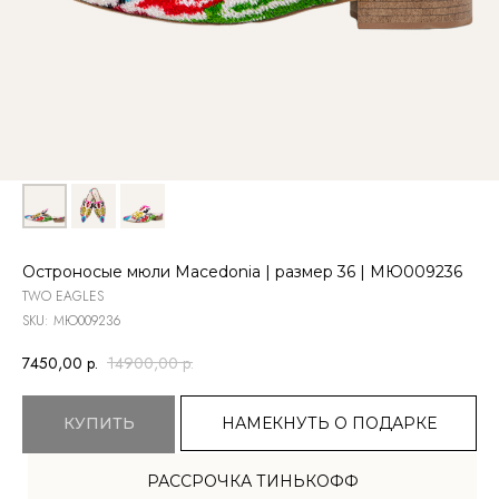
Остроносые мюли Macedonia | размер 36 | МЮ009236
TWO EAGLES
SKU:
МЮ009236
7450,00
р.
14900,00
р.
НАМЕКНУТЬ О ПОДАРКЕ
КУПИТЬ
TELEGRAM
РАССРОЧКА ТИНЬКОФФ
ВКОНТАКТЕ