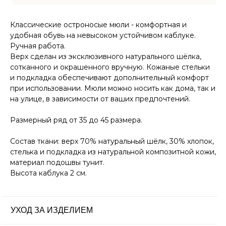
Классические остроносые мюли - комфортная и
МЕНЮ
О компании
удобная обувь на невысоком устойчивом каблуке.
Доставка и оплата
Ручная работа.
Магазины
Верх сделан из эксклюзивного натурального шёлка,
сотканного и окрашенного вручную. Кожаные стельки
Контакты
и подкладка обеспечивают дополнительный комфорт
Блог
при использовании. Мюли можно носить как дома, так и
на улице, в зависимости от ваших предпочтений.
Ткачество
Размерный ряд от 35 до 45 размера.
Сумки
КАТАЛОГ
Состав ткани: верх 70% натуральный шёлк, 30% хлопок,
Обувь
стелька и подкладка из натуральной композитной кожи,
Аксессуары
материал подошвы тунит.
Для дома
Высота каблука 2 см.
УХОД ЗА ИЗДЕЛИЕМ
uma.rustanova@two-eagles.ru
КОНТАКТЫ
+79952603401