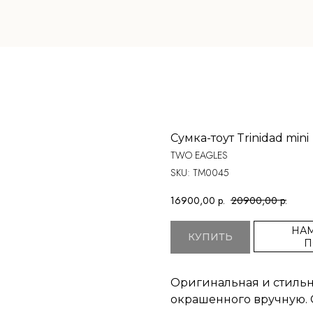
Сумка-тоут Trinidad mini
TWO EAGLES
SKU:
ТМ0045
16900,00
р.
20900,00
р.
НАМ
КУПИТЬ
П
Оригинальная и стильна
окрашенного вручную. 