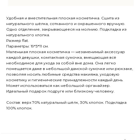
TELEGRAM
ВКОНТАКТЕ
Удобная и вместительная плоская косметичка. Сшита из
натурального шёлка, сотканного и окрашенного вручную.
МЕНЮ
О компании
Одно отделение, закрывающееся на молнию. Подкладка из
натурального хлопка.
Доставка и оплата
Размер flat.
Магазины
Параметры: 19*3*11 см.
Маленькая плоская косметичка — незаменимый аксессуар
Контакты
каждой девушки, компактная сумочка, вмещающая всё
Блог
необходимое для ухода за собой вне дома. Она легко
помещается даже в небольшой дамской сумочке или рюкзаке,
позволяя носить любимые средства макияжа, уходовую
Ткачество
косметику и гигиенические принадлежности каждый день.
Может использоваться как небольшой органайзер.
Идеальный подарок подруге или близкому человеку.
Сумки
КАТАЛОГ
Обувь
Состав: верх 70% натуральный шёлк, 30% хлопок. Подкладка
100% хлопок.
Аксессуары
Для дома