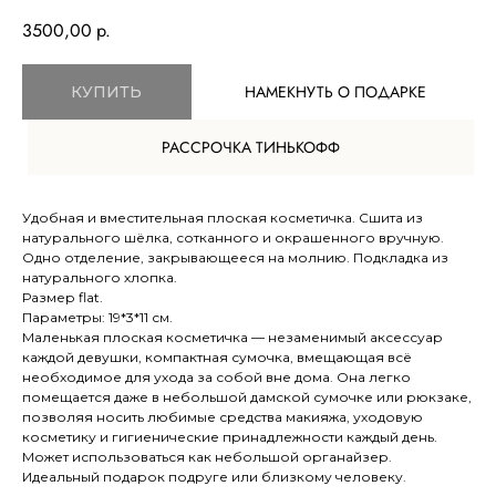
3500,00
р.
НАМЕКНУТЬ О ПОДАРКЕ
КУПИТЬ
РАССРОЧКА ТИНЬКОФФ
Удобная и вместительная плоская косметичка. Сшита из
натурального шёлка, сотканного и окрашенного вручную.
TELEGRAM
Одно отделение, закрывающееся на молнию. Подкладка из
натурального хлопка.
ВКОНТАКТЕ
Размер flat.
Параметры: 19*3*11 см.
Маленькая плоская косметичка — незаменимый аксессуар
МЕНЮ
О компании
каждой девушки, компактная сумочка, вмещающая всё
Доставка и оплата
необходимое для ухода за собой вне дома. Она легко
помещается даже в небольшой дамской сумочке или рюкзаке,
Магазины
позволяя носить любимые средства макияжа, уходовую
Контакты
косметику и гигиенические принадлежности каждый день.
Может использоваться как небольшой органайзер.
Блог
Идеальный подарок подруге или близкому человеку.