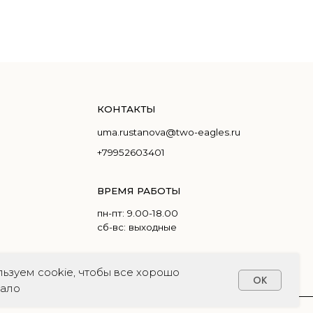
uma.rustanova@two-eagles.ru
+79952603401
ВРЕМЯ РАБОТЫ
пн-пт: 9.00-18.00
сб-вс: выходные
ьзуем cookie, чтобы все хорошо
OK
тало