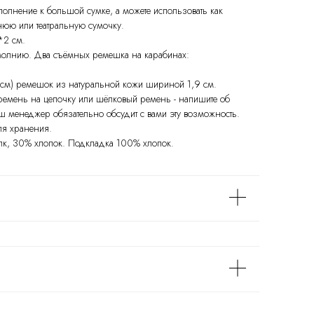
ополнение к большой сумке, а можете использовать как
нюю или театральную сумочку.
*2 см.
 молнию. Два съёмных ремешка на карабинах:
 см) ремешок из натуральной кожи шириной 1,9 см.
 ремень на цепочку или шёлковый ремень - напишите об
аш менеджер обязательно обсудит с вами эту возможность.
ля хранения.
лк, 30% хлопок. Подкладка 100% хлопок.
КОНТАКТЫ