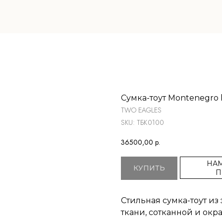
Сумка-тоут Montenegro 
TWO EAGLES
SKU:
ТБК0100
36500,00
р.
НАМ
КУПИТЬ
П
Стильная сумка-тоут и
ткани, сотканной и окр