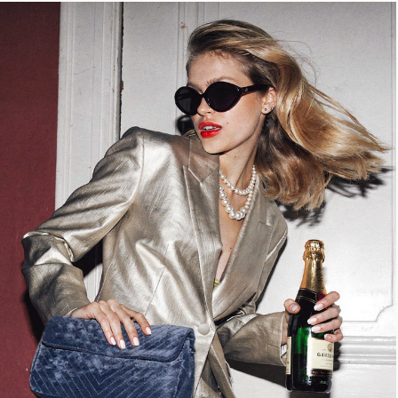
Блог
Ткачество
Сумки
КАТАЛОГ
Обувь
Аксессуары
Для дома
Подарочный
сертификат
uma.rustanova@two-eagles.ru
КОНТАКТЫ
+79952603401
пн-пт: 9.00-18.00
ВРЕМЯ
сб-вс: выходные
РАБОТЫ
ПОДПИСАТЬСЯ НА РАССЫЛКУ