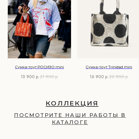
ПОДАРКИ
Сумка-тоут РОСИЗО mini
Сумка-тоут Trinidad mini
15 900
р.
21 900
р.
16 900
р.
20 900
р.
TELEGRAM
ВКОНТАКТЕ
МЕНЮ
О компании
Доставка и оплата
Магазины
Контакты